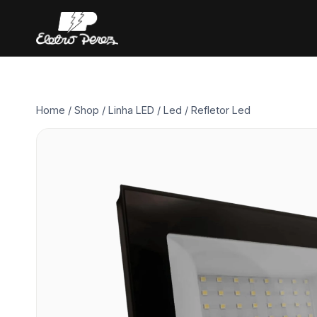
Pular
para
o
Conteúdo
Home
/
Shop
/
Linha LED
/
Led
/
Refletor Led