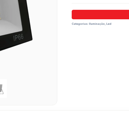
Categorias:
Iluminação
,
Led