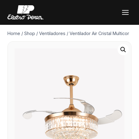
Pular
para
o
Conteúdo
Home
/
Shop
/
Ventiladores
/
Ventilador Air Cristal Multicor