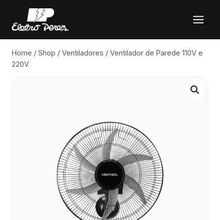
Pular
para
o
Conteúdo
Home
/
Shop
/
Ventiladores
/
Ventilador de Parede 110V e
220V