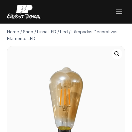
Pular
para
o
Conteúdo
Home
/
Shop
/
Linha LED
/
Led
/
Lâmpadas Decorativas
Filamento LED